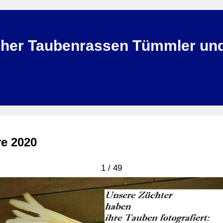
her Taubenrassen Tümmler und 
re 2020
1 / 49